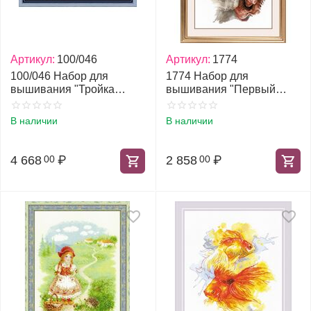
Артикул:
100/046
Артикул:
1774
100/046 Набор для
1774 Набор для
вышивания "Тройка
вышивания "Первый
мчится"
вечер в собственном
доме по мотивам
В наличии
В наличии
картины Х. Фишера"
4 668
₽
2 858
₽
00
00