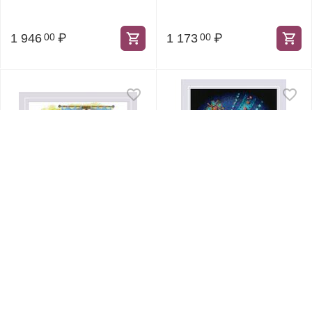
1 946
₽
1 173
₽
00
00
Артикул:
2028
Артикул:
2073
2028 Набор для
2073 Набор для
вышивания "Рукодельная
вышивания
идиллия"
"Венецианская маска"
Рамочный размер, см
20*20
Рамочный размер, см
21*30