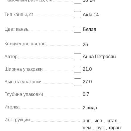
18*24
Тип канвы, ct
Aida 14
Цвет канвы
Белая
Количество цветов
26
Автор
Анна Петросян
Ширина упаковки
21.0
Высота упаковки
27.0
Глубина упаковки
0.7
Иголка
2 видa
Инструкции
анг.
,
исп.
,
итал.
,
нем.
,
рус.
,
фран.