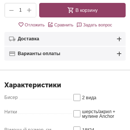
+
−
В корзину
Отложить
Сравнить
Задать вопрос
Доставка
Варианты оплаты
Характеристики
Бисер
2 вида
шерсть/акрил +
Нитки
мулине Anсhor
Рамочный размер, см