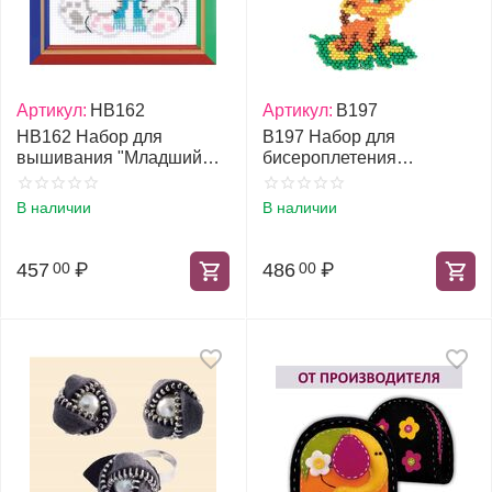
Артикул:
НВ162
Артикул:
В197
НВ162 Набор для
В197 Набор для
вышивания "Младший
бисероплетения
брат"
"Лимпопо"
В наличии
В наличии
457
₽
486
₽
00
00