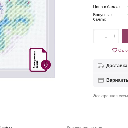
Цена в баллах:
Бонусные
баллы:
+
−
Отло
Доставка
Вариант
Электронная схе
Количество цветов
Anсhor