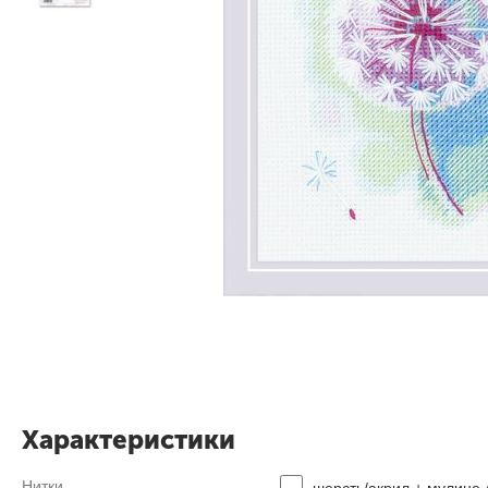
Характеристики
Нитки
шерсть/акрил + мулине 