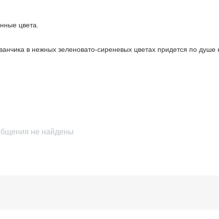
анные цвета.
дуванчика в нежных зеленовато-сиреневых цветах придется по душ
бщения не найдены