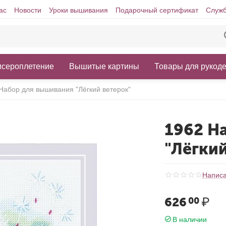
ас
Новости
Уроки вышивания
Подарочный сертификат
Служб
исероплетение
Вышитые картины
Товары для рукод
Набор для вышивания "Лёгкий ветерок"
1962 Н
"Лёгки
Написа
626
₽
00
В наличии