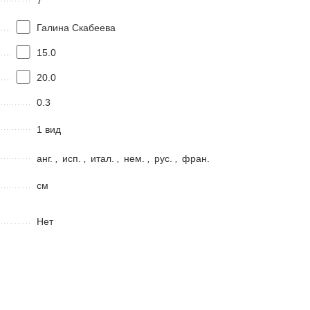
7
Галина Скабеева
15.0
20.0
0.3
1 вид
анг.
,
исп.
,
итал.
,
нем.
,
рус.
,
фран.
см
Нет