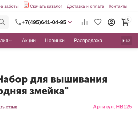
а заботы
Скачать каталог
Доставка и оплата
Контакты
0
+7(495)641-04-95
елия
Акции
Новинки
Распродажа
1/2
Набор для вышивания
одняя змейка"
Артикул:
НВ125
ть отзыв