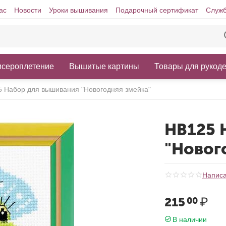
ас
Новости
Уроки вышивания
Подарочный сертификат
Служб
исероплетение
Вышитые картины
Товары для рукод
 Набор для вышивания "Новогодняя змейка"
НВ125 
"Новог
Написа
215
₽
00
В наличии