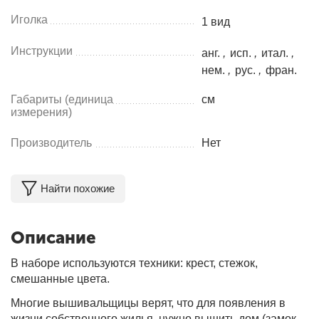
Иголка
1 вид
Инструкции
анг.
,
исп.
,
итал.
,
нем.
,
рус.
,
фран.
Габариты (единица
см
измерения)
Производитель
Нет
Найти похожие
Описание
В наборе используются техники: крест, стежок,
смешанные цвета.
Многие вышивальщицы верят, что для появления в
жизни собственного жилья, нужно вышить дом (замок,