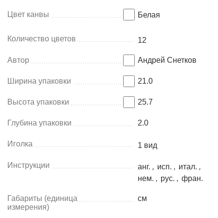
Цвет канвы
Белая
Количество цветов
12
Автор
Андрей Снетков
Ширина упаковки
21.0
Высота упаковки
25.7
Глубина упаковки
2.0
Иголка
1 вид
Инструкции
анг.
,
исп.
,
итал.
,
нем.
,
рус.
,
фран.
Габариты (единица
см
измерения)