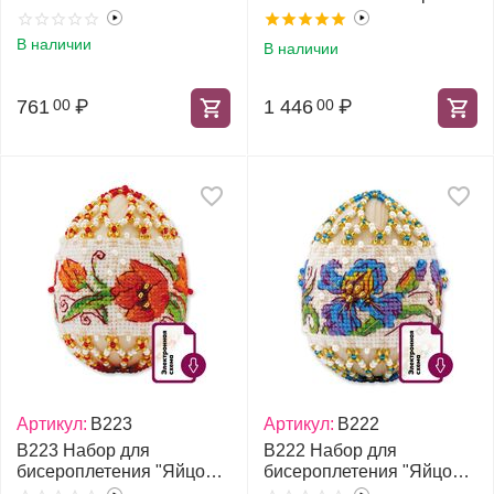
ветке"
В наличии
В наличии
761
₽
1 446
₽
00
00
Артикул:
В223
Артикул:
В222
В223 Набор для
В222 Набор для
бисероплетения "Яйцо
бисероплетения "Яйцо
пасхальное Тюльпаны"
пасхальное Ирисы"