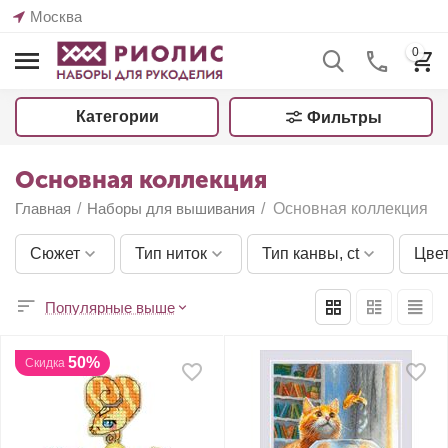
Москва
0
Категории
Фильтры
Основная коллекция
Главная
/
Наборы для вышивания
/
Основная коллекция
Сюжет
Тип ниток
Тип канвы, ct
Цве
Популярные выше
50%
Скидка