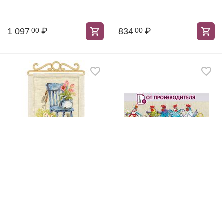
1 097
₽
834
₽
00
00
Артикул:
1656
Артикул:
2266
1656 Набор для
2266 Набор для
вышивания "Дача.
вышивания "Куд-куда?!!!"
Весна"