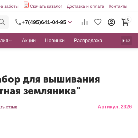
а заботы
Скачать каталог
Доставка и оплата
Контакты
0
+7(495)641-04-95
елия
Акции
Новинки
Распродажа
1/2
абор для вышивания
тная земляника"
Артикул:
2326
ть отзыв