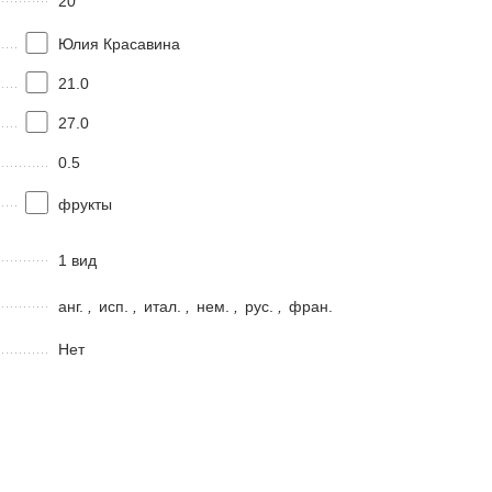
20
Юлия Красавина
21.0
27.0
0.5
фрукты
1 вид
анг.
,
исп.
,
итал.
,
нем.
,
рус.
,
фран.
Нет