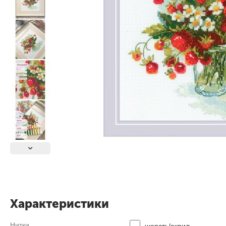
Характеристики
Нитки
шерсть/акрил