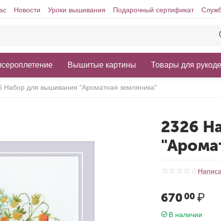
ас
Новости
Уроки вышивания
Подарочный сертификат
Служб
исероплетение
Вышитые картины
Товары для рукод
6 Набор для вышивания "Ароматная земляника"
2326 Н
"Арома
Написа
670
₽
00
В наличии