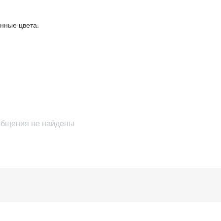
анные цвета.
бщения не найдены