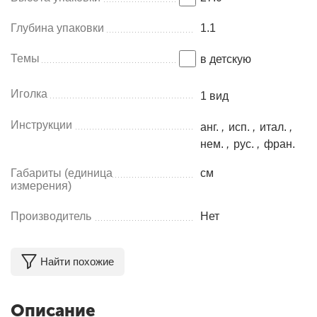
Глубина упаковки
1.1
Темы
в детскую
Иголка
1 вид
Инструкции
анг.
,
исп.
,
итал.
,
нем.
,
рус.
,
фран.
Габариты (единица
см
измерения)
Производитель
Нет
Найти похожие
Описание