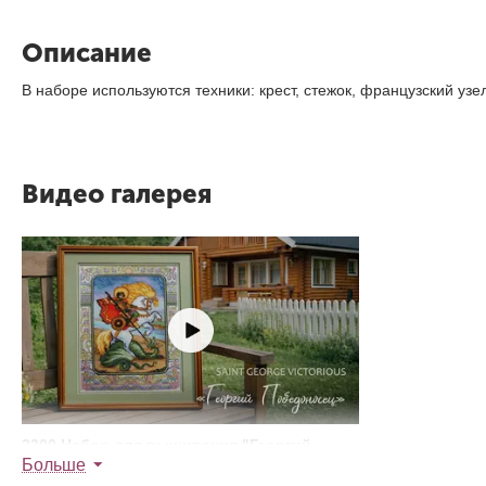
Описание
В наборе используются техники: крест, стежок, французский уз
Видео галерея
2300 Набор для вышивания "Георгий
Больше
Победоносец"