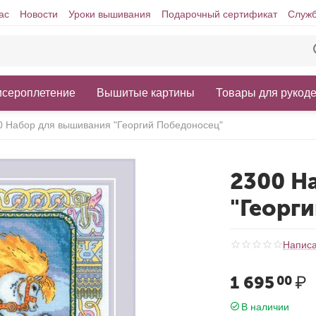
ас
Новости
Уроки вышивания
Подарочный сертификат
Служб
исероплетение
Вышитые картины
Товары для рукод
0 Набор для вышивания "Георгий Победоносец"
2300 Н
"Георг
Написа
1 695
₽
00
В наличии