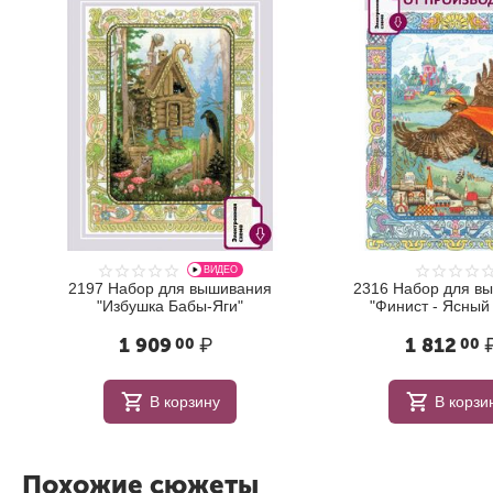
ВИДЕО
2197 Набор для вышивания
2316 Набор для в
"Избушка Бабы-Яги"
"Финист - Ясный
1 909
₽
1 812
00
00
В корзину
В корзи
Похожие сюжеты