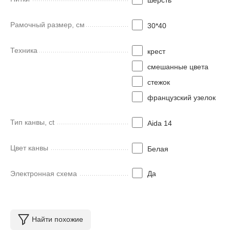
Рамочный размер, см
30*40
Техника
крест
смешанные цвета
стежок
французский узелок
Тип канвы, ct
Aida 14
Цвет канвы
Белая
Электронная схема
Да
Найти похожие