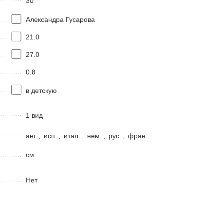
30
Александра Гусарова
21.0
27.0
0.8
в детскую
1 вид
анг.
,
исп.
,
итал.
,
нем.
,
рус.
,
фран.
см
Нет