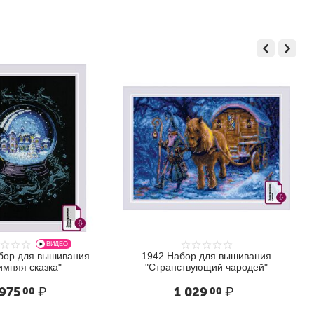
ДЕО
шивания
1942 Набор для вышивания
"
"Странствующий чародей"
1 029
₽
00