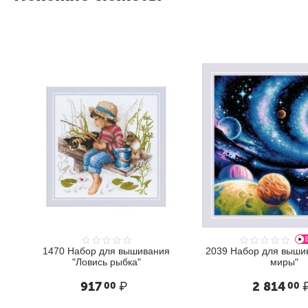
ВИДЕО
70 Набор для вышивания
2039 Набор для вышивания "Иные
"Ловись рыбка"
миры"
917
₽
2 814
₽
00
00