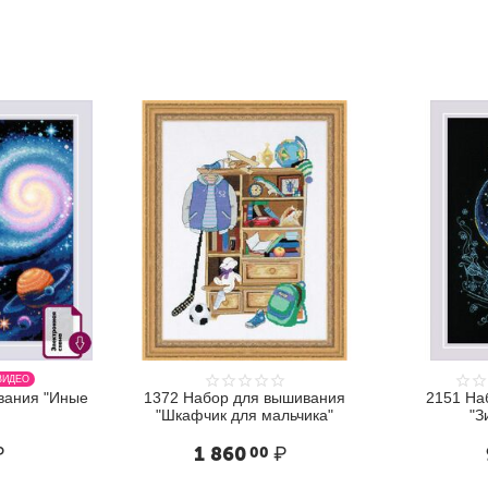
ВИ
1372 Набор для вышивания
2151 Набор для вы
"Шкафчик для мальчика"
"Зимняя сказка
1 860
₽
975
₽
00
00