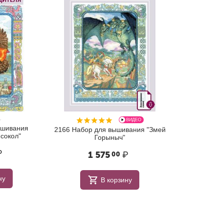
ВИДЕО
ышивания
2166 Набор для вышивания "Змей
 сокол"
Горыныч"
₽
1 575
₽
00
ну
В корзину