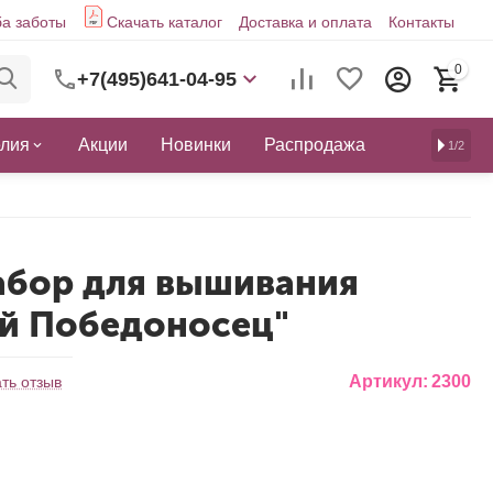
а заботы
Скачать каталог
Доставка и оплата
Контакты
0
+7(495)641-04-95
елия
Акции
Новинки
Распродажа
1/2
абор для вышивания
ий Победоносец"
Артикул:
2300
ть отзыв