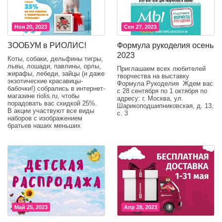
Ноя 20, 2023
Сен 27, 2023
ЗООБУМ в РИОЛИС!
Формула рукоделия осень
2023
Коты, собаки, дельфины тигры,
львы, лошади, павлины, орлы,
Приглашаем всех любителей
жирафы, лебеди, зайцы (и даже
творчества на выставку
экзотические красавицы-
Формула Рукоделия Ждем вас
бабочки!) собрались в интернет-
с 28 сентября по 1 октября по
магазине riolis.ru, чтобы
адресу: г. Москва, ул.
порадовать вас скидкой 25%.
Шарикоподшипниковская, д. 13,
В акции участвуют все виды
с. 3
наборов с изображением
братьев наших меньших
Май 25, 2023
Апр 28, 2023