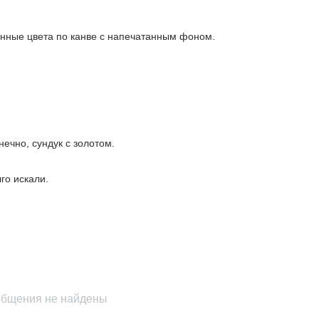
шанные цвета по канве с напечатанным фоном.
ечно, сундук с золотом.
го искали.
бщения не найдены