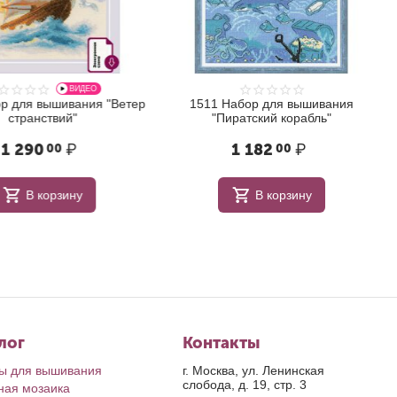
ВИДЕО
 для вышивания "Ветер
1511 Набор для вышивания
странствий"
"Пиратский корабль"
 290
₽
1 182
₽
00
00
В корзину
В корзину
лог
Контакты
ы для вышивания
г. Москва, ул. Ленинская
слобода, д. 19, стр. 3
ная мозаика