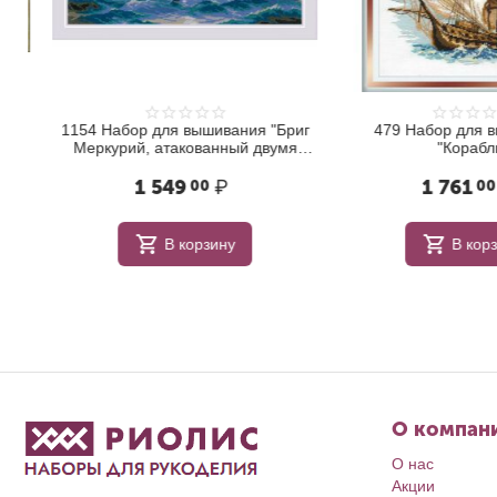
1154 Набор для вышивания "Бриг
479 Набор для в
Меркурий, атакованный двумя
"Корабль"
турецкими кораблями"
1 549
₽
1 761
00
00
В корзину
В корзи
О компан
О нас
Акции