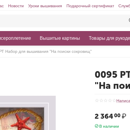
ас
Новости
Уроки вышивания
Подарочный сертификат
Служб
исероплетение
Вышитые картины
Товары для рукод
РТ Набор для вышивания "На поиски сокровищ"
0095 Р
"На по
Написа
2 364
₽
00
В наличии