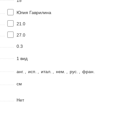
15
Юлия Гаврилина
21.0
27.0
0.3
1 вид
анг.
,
исп.
,
итал.
,
нем.
,
рус.
,
фран.
см
Нет