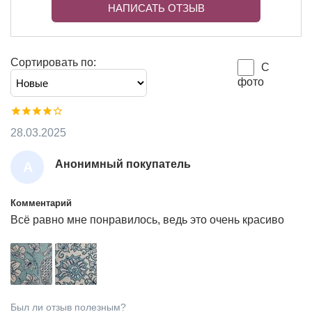
НАПИСАТЬ ОТЗЫВ
Сортировать по:
С
фото
28.03.2025
Анонимный покупатель
А
Н
О
Комментарий
Всё равно мне понравилось, ведь это очень красиво
Н
И
М
Н
Ы
Был ли отзыв полезным?