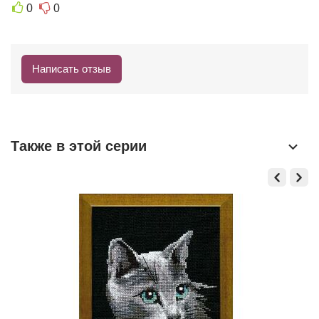
Й
0
0
П
О
К
Написать отзыв
У
П
А
Т
Также в этой серии
Е
Л
Ь