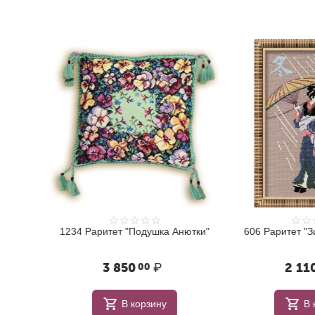
1234 Раритет "Подушка Анютки"
606 Раритет "Зимняя
3 850
₽
2 110
00
00
В корзину
В корзи