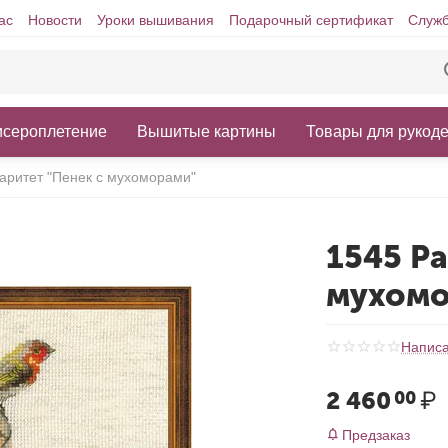
ас
Новости
Уроки вышивания
Подарочный сертификат
Служб
исероплетение
Вышитые картины
Товары для рукод
аритет "Пенек с мухоморами"
1545 Ра
мухомо
Написа
2 460
₽
00
Предзаказ