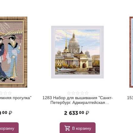
 прогулка"
1283 Набор для вышивания "Санкт-
1510 На
Петербург. Адмиралтейская
набережная"
₽
2 633
₽
1
00
ну
В корзину