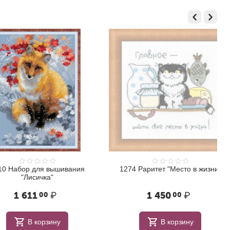
бор для вышивания
1274 Раритет "Место в жизни"
"Лисичка"
 611
₽
1 450
₽
00
00
В корзину
В корзину