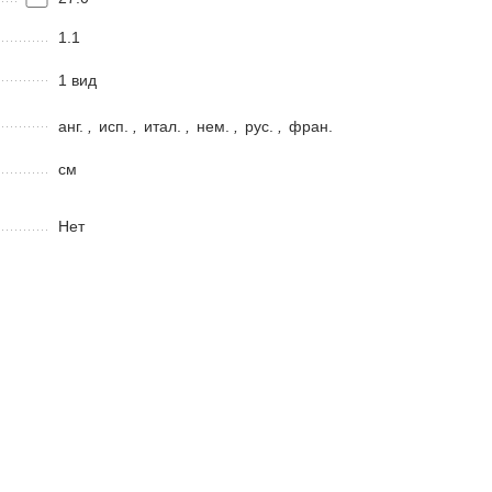
1.1
1 вид
анг.
,
исп.
,
итал.
,
нем.
,
рус.
,
фран.
см
Нет