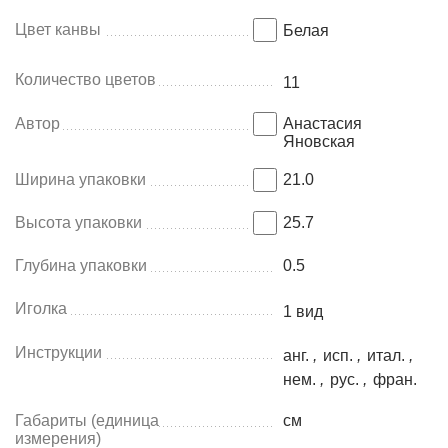
Цвет канвы
Белая
Количество цветов
11
Автор
Анастасия
Яновская
Ширина упаковки
21.0
Высота упаковки
25.7
Глубина упаковки
0.5
Иголка
1 вид
Инструкции
анг.
,
исп.
,
итал.
,
нем.
,
рус.
,
фран.
Габариты (единица
см
измерения)