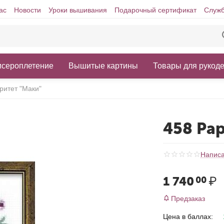
ас
Новости
Уроки вышивания
Подарочный сертификат
Служб
исероплетение
Вышитые картины
Товары для рукод
ритет "Маки"
458 Ра
Написа
1 740
₽
00
Предзаказ
Цена в баллах: