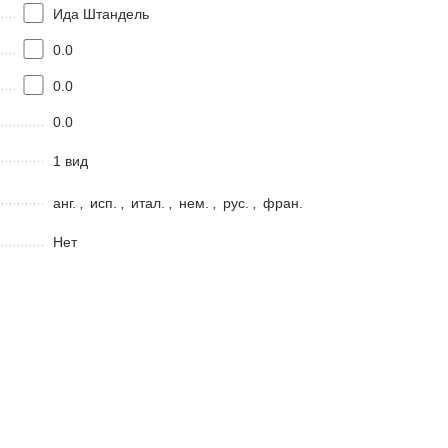
Ида Штандель
0.0
0.0
0.0
1 вид
анг.
,
исп.
,
итал.
,
нем.
,
рус.
,
фран.
Нет