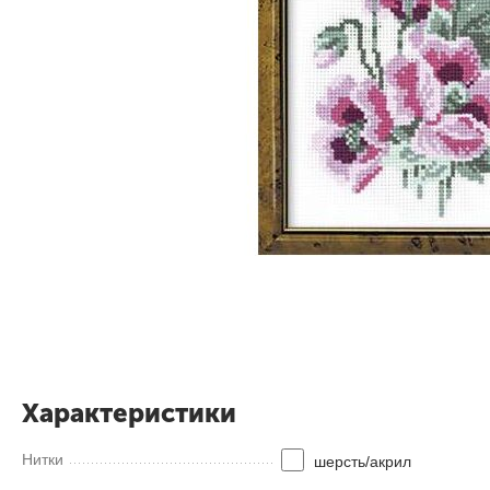
Характеристики
Нитки
шерсть/акрил