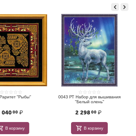
Раритет "Рыбы"
0043 РТ Набор для вышивания
"Белый олень"
 040
₽
2 298
₽
00
00
В корзину
В корзину