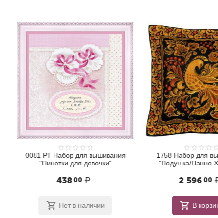
0081 РТ Набор для вышивания
1758 Набор для в
"Пинетки для девочки"
"Подушка/Панно Х
438
₽
2 596
00
00
Нет в наличии
В корзи