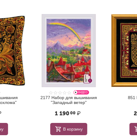
ВИДЕО
ышивания
2177 Набор для вышивания
851 
охлома"
"Западный ветер"
₽
1 190
₽
2
00
ну
В корзину