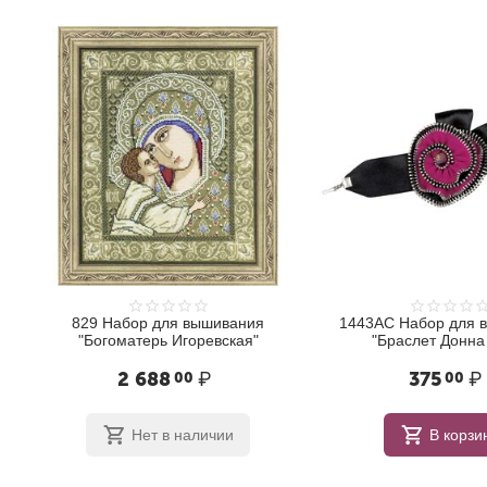
829 Набор для вышивания
1443АС Набор для 
"Богоматерь Игоревская"
"Браслет Донна
2 688
₽
375
₽
00
00
Нет в наличии
В корзи