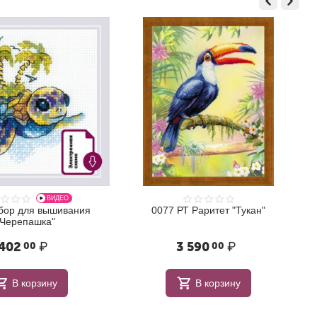
ВИДЕО
бор для вышивания
0077 РТ Раритет "Тукан"
"Черепашка"
402
₽
3 590
₽
00
00
В корзину
В корзину