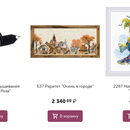
вышивания
537 Раритет "Осень в городе"
2287 На
 Роза"
2 340
₽
00
ну
В корзину