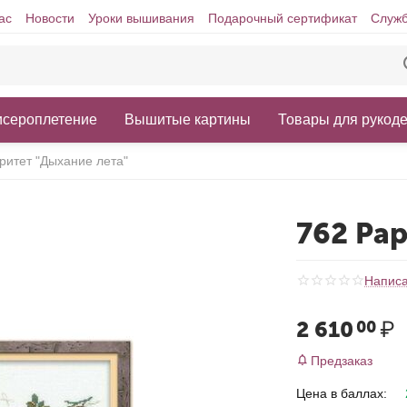
ас
Новости
Уроки вышивания
Подарочный сертификат
Служб
исероплетение
Вышитые картины
Товары для рукод
ритет "Дыхание лета"
762 Ра
Написа
2 610
₽
00
Предзаказ
Цена в баллах: