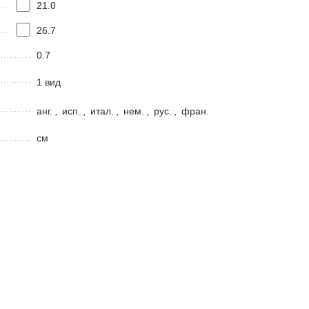
21.0
26.7
0.7
1 вид
анг.
,
исп.
,
итал.
,
нем.
,
рус.
,
фран.
см