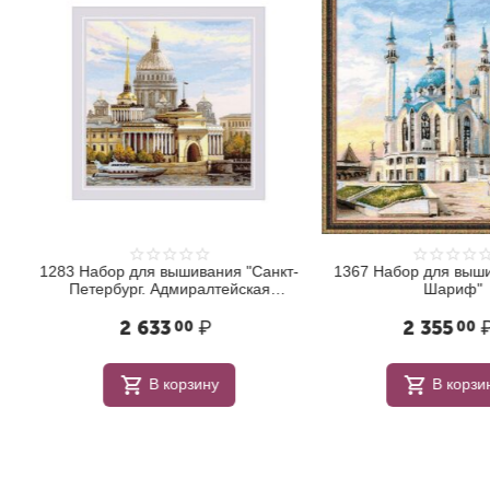
1283 Набор для вышивания "Санкт-
1367 Набор для выши
Петербург. Адмиралтейская
Шариф"
набережная"
2 633
₽
2 355
00
00
В корзину
В корзи