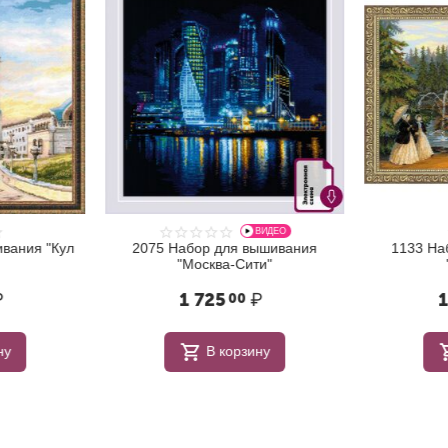
ВИДЕО
вания "Кул
2075 Набор для вышивания
1133 На
"Москва-Сити"
₽
1 725
₽
1
00
ну
В корзину