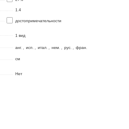
1.4
достопримечательности
1 вид
анг.
,
исп.
,
итал.
,
нем.
,
рус.
,
фран.
см
Нет