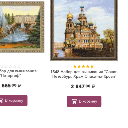
бор для вышивания
1548 Набор для вышивания "Санкт-
"Петергоф"
Петербург. Храм Спаса-на-Крови"
 665
₽
00
2 847
₽
00
В корзину
В корзину