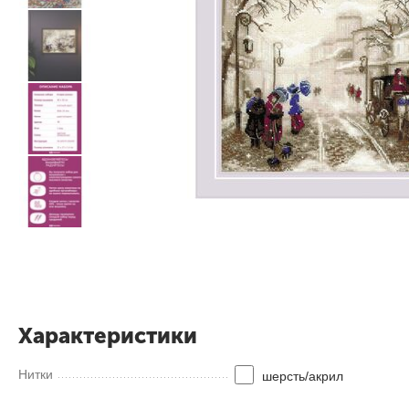
Характеристики
Нитки
шерсть/акрил