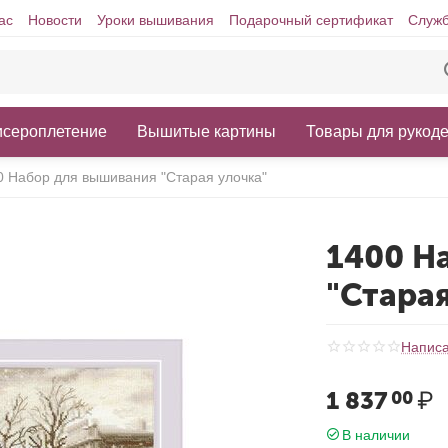
ас
Новости
Уроки вышивания
Подарочный сертификат
Служб
исероплетение
Вышитые картины
Товары для рукод
0 Набор для вышивания "Старая улочка"
1400 Н
"Старая
Написа
1 837
₽
00
В наличии