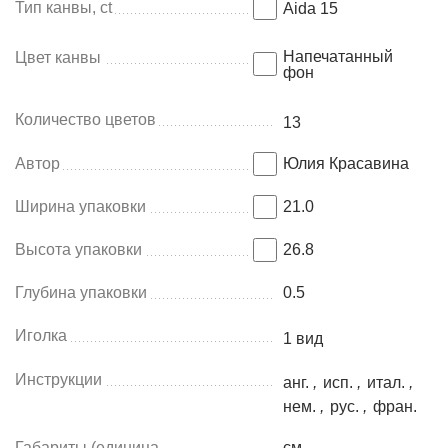
Тип канвы, ct
Aida 15
Напечатанный
Цвет канвы
фон
Количество цветов
13
Автор
Юлия Красавина
Ширина упаковки
21.0
Высота упаковки
26.8
Глубина упаковки
0.5
Иголка
1 вид
Инструкции
анг.
,
исп.
,
итал.
,
нем.
,
рус.
,
фран.
Габариты (единица
см