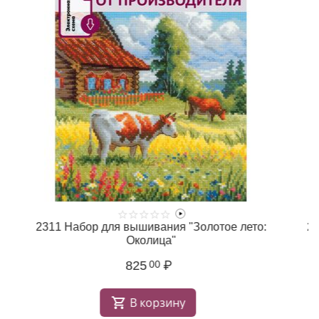
2311 Набор для вышивания "Золотое лето:
2
Околица"
825
₽
00
В корзину