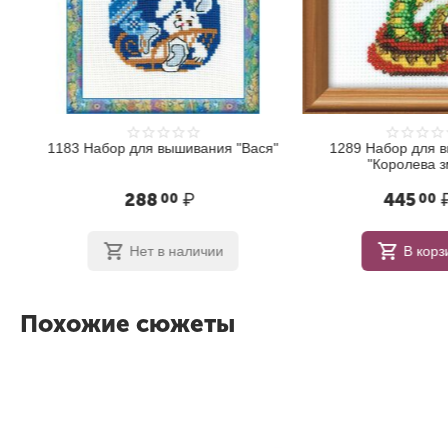
1183 Набор для вышивания "Вася"
1289 Набор для в
"Королева зм
288
₽
445
₽
00
00
Нет в наличии
В корзи
Похожие сюжеты