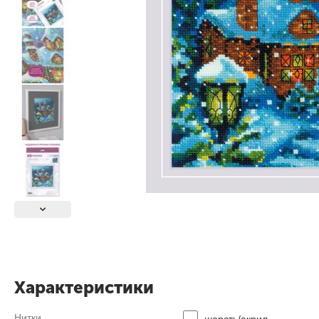
Характеристики
Нитки
шерсть/акрил