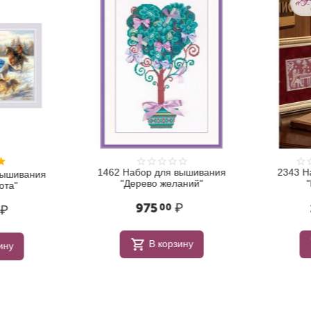
1462 Набор для вышивания
2343 На
ышивания
"Дерево желаний"
"К
та"
975
₽
1
00
₽
В корзину
ну