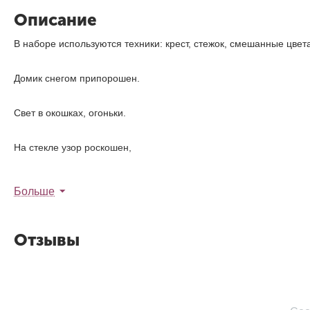
Описание
В наборе используются техники: крест, стежок, смешанные цвета
Домик снегом припорошен.
Свет в окошках, огоньки.
На стекле узор роскошен,
То январские деньки.
Больше
Отзывы
А вокруг бело раздолье,
Чудны елочки в снегу.
Вьет метелица привольно,