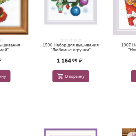
ышивания
1596 Набор для вышивания
1907 На
ей"
"Любимые игрушки"
"Нов
1 164
₽
1
00
ну
В корзину