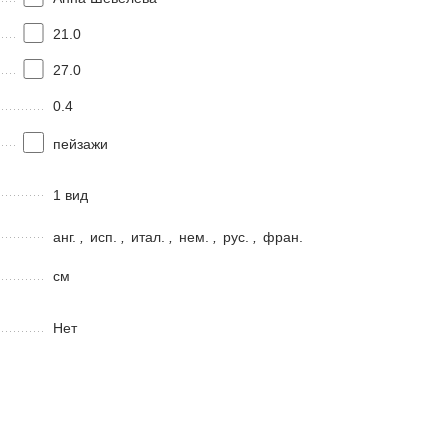
21.0
27.0
0.4
пейзажи
1 вид
анг.
,
исп.
,
итал.
,
нем.
,
рус.
,
фран.
см
Нет