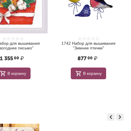
бор для вышивания
1742 Набор для вышивания
огоднее письмо"
"Зимние птички"
 355
₽
877
₽
00
00
В корзину
В корзину