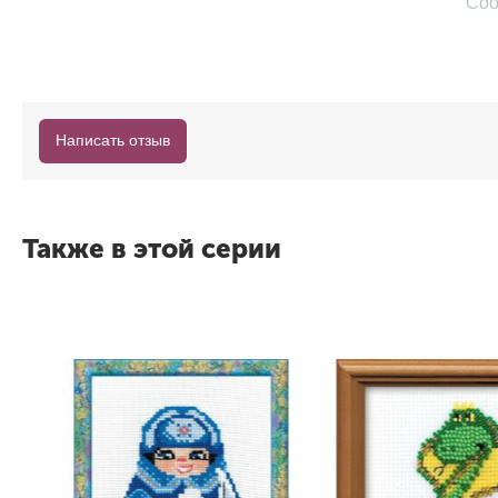
Соо
Вяжет шубку теремку.
@И.Николаева
Написать отзыв
Также в этой серии