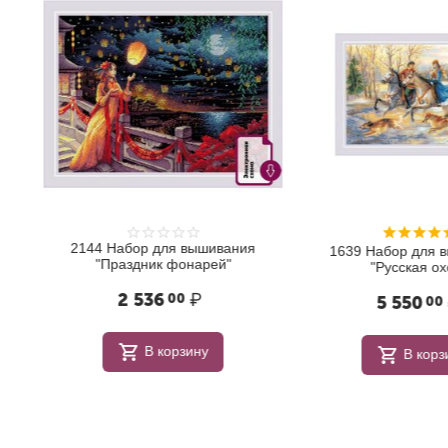
2144 Набор для вышивания
1639 Набор для в
"Праздник фонарей"
"Русская охо
2 536
₽
00
5 550
00
В корзину
В корзи