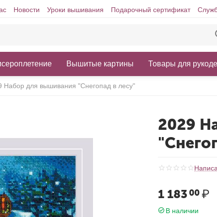
ас
Новости
Уроки вышивания
Подарочный сертификат
Служб
исероплетение
Вышитые картины
Товары для рукод
9 Набор для вышивания "Снегопад в лесу"
2029 Н
"Снегоп
Написа
1 183
₽
00
В наличии