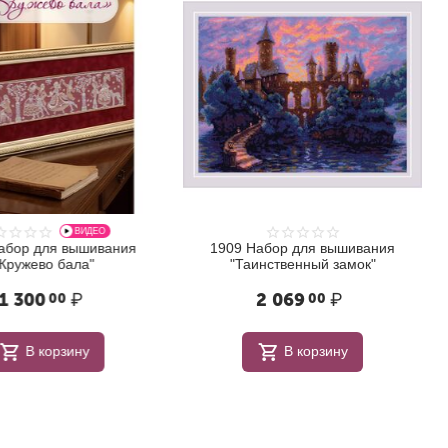
ВИДЕО
бор для вышивания
1909 Набор для вышивания
ружево бала"
"Таинственный замок"
 300
₽
2 069
₽
00
00
В корзину
В корзину