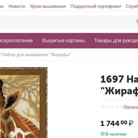
ас
Новости
Уроки вышивания
Подарочный сертификат
Служб
исероплетение
Вышитые картины
Товары для рукод
7 Набор для вышивания "Жирафы"
1697 Н
"Жира
Написа
1 744
₽
00
В наличии