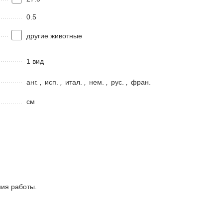
0.5
другие животные
1 вид
анг.
,
исп.
,
итал.
,
нем.
,
рус.
,
фран.
см
ния работы.