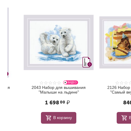
ВИДЕО
2043 Набор для вышивания
2126 Набор для в
"Малыши на льдине"
"Самый вкусный к
1 698
₽
840
₽
00
00
В корзину
В корзи