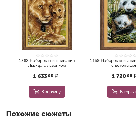
1262 Набор для вышивания
1159 Набор для вышив
"Львица с львёнком"
с детёныше
1 633
₽
1 720
00
00
В корзину
В корзи
Похожие сюжеты