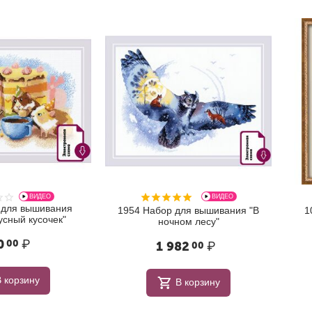
ВИДЕО
ВИДЕО
ышивания
1954 Набор для вышивания "В
1077 На
усочек"
ночном лесу"
1 982
₽
1
00
ну
В корзину