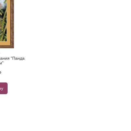
ания "Панда
м"
₽
ну