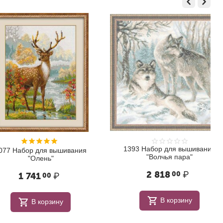
1393 Набор для вышивания
бор для вышивания
"Волчья пара"
"Олень"
2 818
₽
00
 741
₽
00
В корзину
В корзину