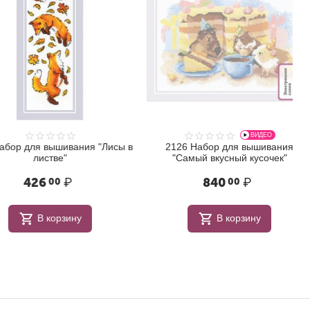
ВИДЕО
для вышивания "Лисы в
2126 Набор для вышивания
листве"
"Самый вкусный кусочек"
426
₽
840
₽
00
00
В корзину
В корзину