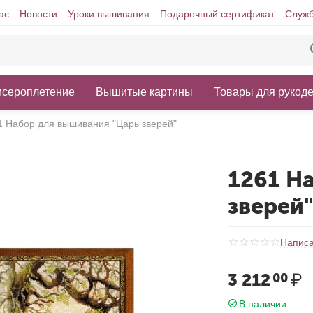
ас
Новости
Уроки вышивания
Подарочный сертификат
Служб
исероплетение
Вышитые картины
Товары для рукод
1 Набор для вышивания "Царь зверей"
1261 Н
зверей
Написа
3 212
₽
00
В наличии