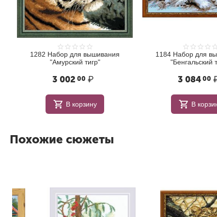
1282 Набор для вышивания
1184 Набор для в
"Амурский тигр"
"Бенгальский т
3 002
₽
3 084
00
00
В корзину
В корзи
Похожие сюжеты