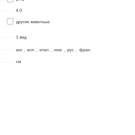
4.0
другие животные
1 вид
анг.
,
исп.
,
итал.
,
нем.
,
рус.
,
фран.
см