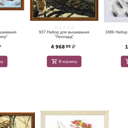
ышивания
937 Набор для вышивания
1886 Набор
игр"
"Леопард"
₽
4 968
₽
1
00
ну
В корзину