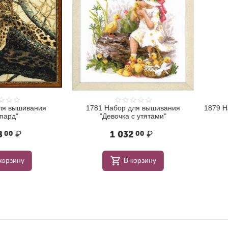
ышивания
1781 Набор для вышивания
1879 Набор 
"Девочка с утятами"
₽
1 032
₽
00
ну
В корзину