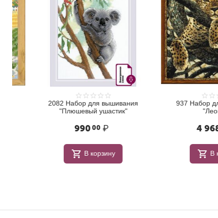
2082 Набор для вышивания
937 Набор для в
"Плюшевый ушастик"
"Леопард"
990
₽
4 968
00
00
В корзину
В корзи