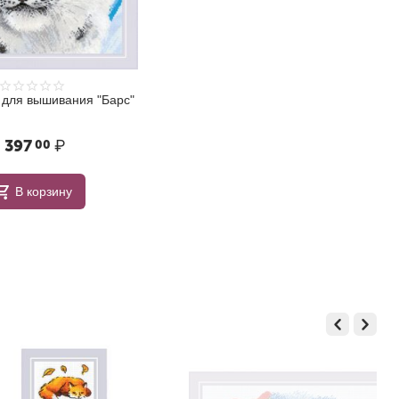
 для вышивания "Барс"
 397
₽
00
В корзину