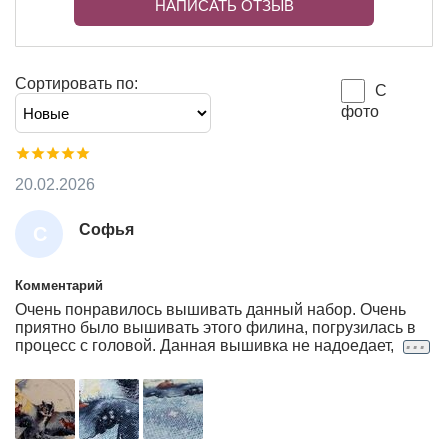
НАПИСАТЬ ОТЗЫВ
Сортировать по:
С
фото
20.02.2026
Софья
С
О
Ф
Комментарий
Очень понравилось вышивать данный набор. Очень
Ь
приятно было вышивать этого филина, погрузилась в
Я
...
процесс с головой. Данная вышивка не надоедает,