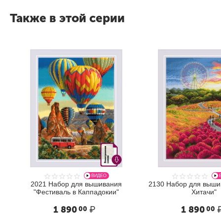
Также в этой серии
Написать отзыв
ВИДЕО
2021 Набор для вышивания
2130 Набор для выши
"Фестиваль в Каппадокии"
Хитачи"
1 890
₽
1 890
00
00