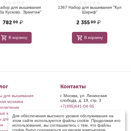
бор для вышивания
1367 Набор для вышивания "Кул
 Кусково. Эрмитаж"
Шариф"
782
₽
2 355
₽
00
00
В корзину
В корзину
лог
Контакты
ы для вышивания
г. Москва, ул. Ленинская
слобода, д. 19, стр. 3
ная мозаика
+7(495)641-04-95
оплетение
ые картины
пн-пт: с 9-00 до 17-00
Для обеспечения высокого уровня обслуживания на
сб, вс: выходные дни
ы для рукоделия
этом сайте используются файлы cookie. Продолжая его
retail@riolis.ru
ки
использование, вы соглашаетесь с тем, что файлы
Посмотреть на карте
cookie будут сохраняться на вашем компьютере.
одажа