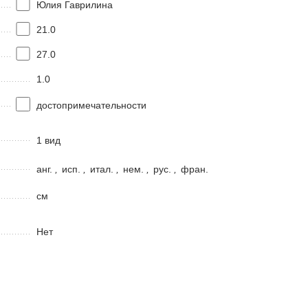
Юлия Гаврилина
21.0
27.0
1.0
достопримечательности
1 вид
анг.
,
исп.
,
итал.
,
нем.
,
рус.
,
фран.
см
Нет