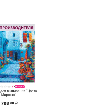
Вы пользовались этим товаром?
Поделитесь своим опытом и
впечатлениями, это поможет другим
сделать правильный выбор
НАПИСАТЬ ОТЗЫВ
ВИДЕО
 для вышивания "Цвета
Марокко"
 708
₽
00