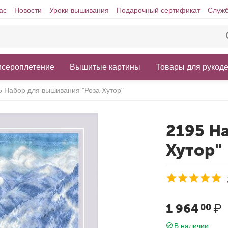
ас
Новости
Уроки вышивания
Подарочный сертификат
Служб
исероплетение
Вышитые картины
Товары для рукод
5 Набор для вышивания "Роза Хутор"
2195 Н
Хутор"
1 964
₽
00
В наличии