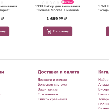
ВИДЕО
ышивания
1990 Набор для вышивания
1760 На
рке"
"Ночная Москва. Симонов
"Усадьба
монастырь"
₽
1 659
₽
00
ну
В корзину
ии
Доставка и оплата
Ката
Доставка и оплата
Набор
Бонусная система
Алмаз
Ваши заказы
Бисер
ы
Отложенные
Вышит
Список сравнения
Товар
Новин
Распр