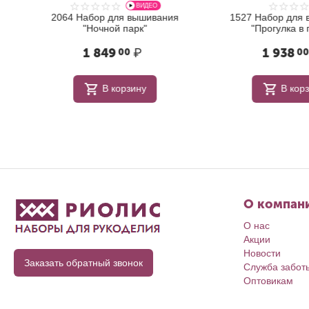
ВИДЕО
2064 Набор для вышивания
1527 Набор для в
"Ночной парк"
"Прогулка в па
1 849
₽
1 938
00
00
В корзину
В корзи
О компан
О нас
Акции
Новости
Заказать обратный звонок
Служба забот
Оптовикам