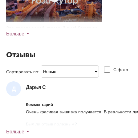
Это просто незабываемый вид! Смотрим
Больше
и наслаждаемся видами на курорт "Роза
Хутор".
Отзывы
С фото
Сортировать по:
Дарья С
Д
А
Р
Комментарий
Ь
Очень красивая вышивка получается! В реальности лу
Я
Был ли отзыв полезным?
С
1
0
Больше