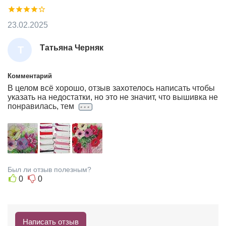
Я
К
23.02.2025
Татьяна Черняк
Т
А
Т
Комментарий
В целом всё хорошо, отзыв захотелось написать чтобы
Ь
указать на недостатки, но это не значит, что вышивка не
Я
...
понравилась, тем
Н
А
Ч
Е
Р
Был ли отзыв полезным?
0
0
Н
Я
К
Написать отзыв