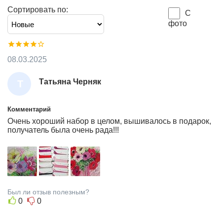
Сортировать по:
С
фото
08.03.2025
Татьяна Черняк
Т
А
Т
Комментарий
Очень хороший набор в целом, вышивалось в подарок,
Ь
получатель была очень рада!!!
Я
Н
А
Ч
Е
Был ли отзыв полезным?
Р
0
0
Н