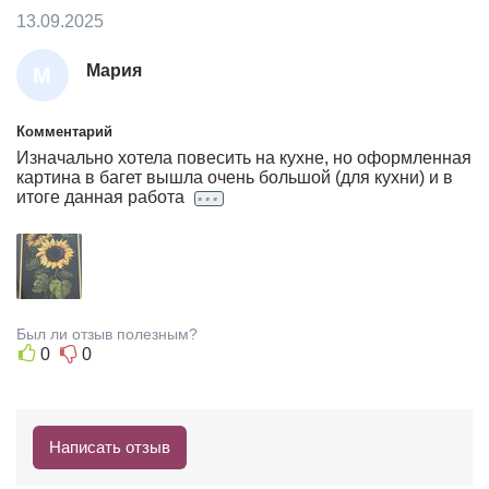
13.09.2025
Мария
М
А
Р
Комментарий
Изначально хотела повесить на кухне, но оформленная
И
картина в багет вышла очень большой (для кухни) и в
Я
...
итоге данная работа
Был ли отзыв полезным?
0
0
Написать отзыв