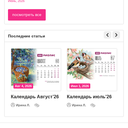
Июнь, 2026
посмотреть все
Последние статьи
Авг 4, 2026
Июл 1, 2026
Календарь Август’26
Календарь июль'26
К
Ирина Л.
Ирина Л.