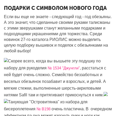
ПОДАРКИ С СИМВОЛОМ НОВОГО ГОДА
Если вы еще не знаете - следующий год - год обезьяны.
А это значит, что сделанные своими руками талисманы
с этими зверушками станут желанными подарками и
подходящими украшениями для торжества. Среди
новинок 27-го каталога РИОЛИС можно выделить
целую подборку вышивок и поделок с обезьянками на
любой выбор!
Скорее всего, когда вы вышьете эту подушку по
набору для рукоделия
№ 1534 "Джунгли"
, расстаться с
ней будет очень сложно. Семейство беззаботных и
веселых обезьянок позабавит и взрослых, и детей. А
мягкие стежки, выполненные шерсть-акриловыми
нитями Safil там и притягивают прикоснуться к ним.
Танующая "Островитянка" из набора для
бисероплетения
№ В198
очень пластична. В очередном
эффектном па она может изогнуть руки и ноги как