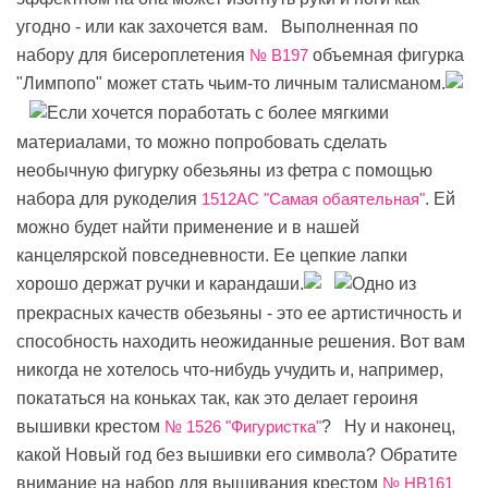
угодно - или как захочется вам. Выполненная по
набору для бисероплетения
№ В197
объемная фигурка
"Лимпопо" может стать чьим-то личным талисманом.
Если хочется поработать с более мягкими
материалами, то можно попробовать сделать
необычную фигурку обезьяны из фетра с помощью
набора для рукоделия
1512АС "Самая обаятельная"
. Ей
можно будет найти применение и в нашей
канцелярской повседневности. Ее цепкие лапки
хорошо держат ручки и карандаши.
Одно из
прекрасных качеств обезьяны - это ее артистичность и
способность находить неожиданные решения. Вот вам
никогда не хотелось что-нибудь учудить и, например,
покататься на коньках так, как это делает героиня
вышивки крестом
№ 1526 "Фигуристка"
? Ну и наконец,
какой Новый год без вышивки его символа? Обратите
внимание на набор для вышивания крестом
№ HB161