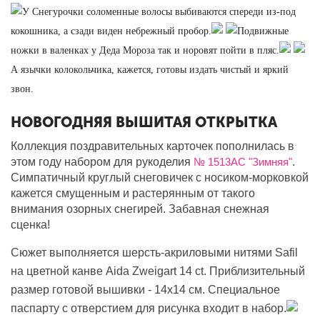
У Снегурочки соломенные волосы выбиваются спереди из-под
кокошника, а сзади виден небрежный пробор.
Подвижные
ножки в валенках у Деда Мороза так и норовят пойти в пляс.
А язычки колокольчика, кажется, готовы издать чистый и яркий
звон.
НОВОГОДНЯЯ ВЫШИТАЯ ОТКРЫТКА
Коллекция поздравительных карточек пополнилась в
этом году набором для рукоделия
№ 1513АС "Зимняя"
.
Симпатичный круглый снеговичек с носиком-морковкой
кажется смущенным и растерянным от такого
внимания озорных снегирей. Забавная снежная
сценка!
Сюжет выполняется шерсть-акриловыми нитями Safil
на цветной канве Aida Zweigart 14 ct. Приблизительный
размер готовой вышивки - 14х14 см. Специальное
паспарту с отверстием для рисунка входит в набор.