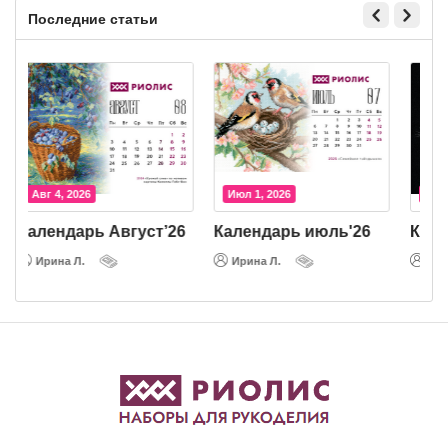
Последние статьи
Авг 4, 2026
Июл 1, 2026
Календарь Август’26
Календарь июль'26
К
Ирина Л.
Ирина Л.