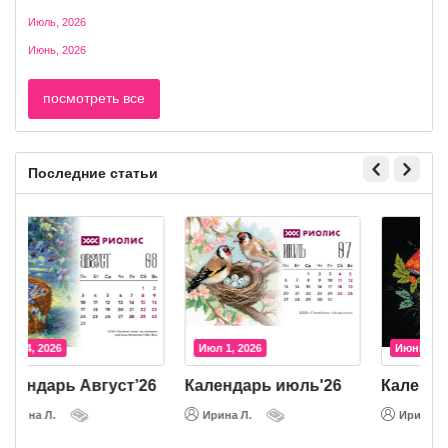
Июль, 2026
Июнь, 2026
посмотреть все
Последние статьи
Авг 4, 2026
Июл 1, 2026
Календарь Август’26
Календарь июль'26
К
Ирина Л.
Ирина Л.