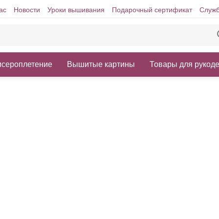
ас
Новости
Уроки вышивания
Подарочный сертификат
Служб
исероплетение
Вышитые картины
Товары для рукод