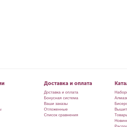
Июл 1, 2026
Авг 4, 2026
Календарь июль
Ирина Л.
Календарь Август’26
Ирина Л.
ии
Доставка и оплата
Ката
Доставка и оплата
Набор
Бонусная система
Алмаз
Ваши заказы
Бисер
ы
Отложенные
Вышит
Список сравнения
Товар
Новин
Распр