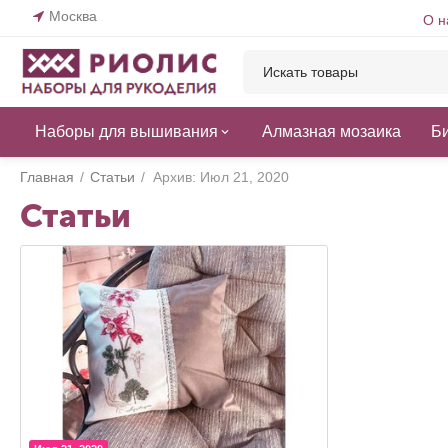
Москва
О н
Наборы для вышивания
Алмазная мозаика
Б
Главная
/
Статьи
/
Архив: Июл 21, 2020
Статьи