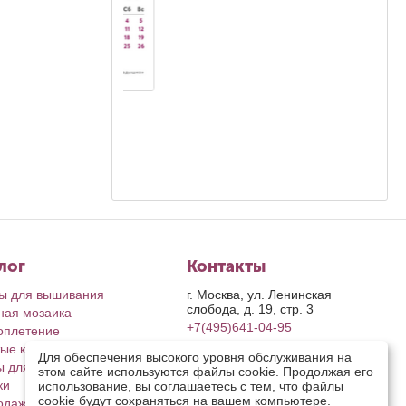
Июнь 3, 2026
'26
Календарь июнь'26
Ирина Л.
лог
Контакты
ы для вышивания
г. Москва, ул. Ленинская
слобода, д. 19, стр. 3
ная мозаика
+7(495)641-04-95
оплетение
ые картины
пн-пт: с 9-00 до 17-00
Для обеспечения высокого уровня обслуживания на
сб, вс: выходные дни
ы для рукоделия
этом сайте используются файлы cookie. Продолжая его
retail@riolis.ru
ки
использование, вы соглашаетесь с тем, что файлы
Посмотреть на карте
cookie будут сохраняться на вашем компьютере.
одажа