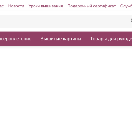
ас
Новости
Уроки вышивания
Подарочный сертификат
Служб
исероплетение
Вышитые картины
Товары для рукод