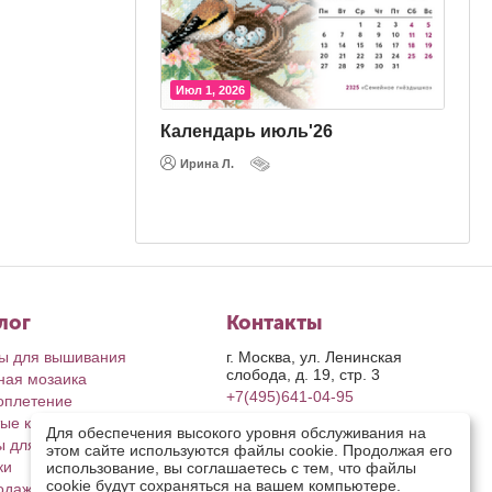
Июл 1, 2026
Календарь июль'26
Ирина Л.
т’26
лог
Контакты
ы для вышивания
г. Москва, ул. Ленинская
слобода, д. 19, стр. 3
ная мозаика
+7(495)641-04-95
оплетение
ые картины
пн-пт: с 9-00 до 17-00
Для обеспечения высокого уровня обслуживания на
сб, вс: выходные дни
ы для рукоделия
этом сайте используются файлы cookie. Продолжая его
retail@riolis.ru
ки
использование, вы соглашаетесь с тем, что файлы
Посмотреть на карте
cookie будут сохраняться на вашем компьютере.
одажа