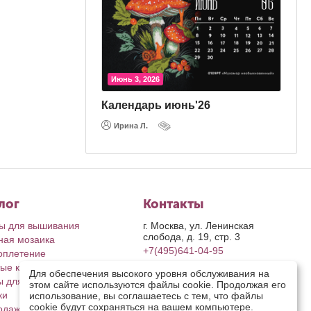
Июнь 3, 2026
'26
Календарь июнь'26
Ирина Л.
лог
Контакты
ы для вышивания
г. Москва, ул. Ленинская
слобода, д. 19, стр. 3
ная мозаика
+7(495)641-04-95
оплетение
ые картины
пн-пт: с 9-00 до 17-00
Для обеспечения высокого уровня обслуживания на
сб, вс: выходные дни
ы для рукоделия
этом сайте используются файлы cookie. Продолжая его
retail@riolis.ru
ки
использование, вы соглашаетесь с тем, что файлы
Посмотреть на карте
cookie будут сохраняться на вашем компьютере.
одажа