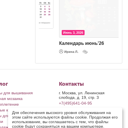
Июнь 3, 2026
'26
Календарь июнь'26
Ирина Л.
лог
Контакты
ы для вышивания
г. Москва, ул. Ленинская
слобода, д. 19, стр. 3
ная мозаика
+7(495)641-04-95
оплетение
ые картины
пн-пт: с 9-00 до 17-00
Для обеспечения высокого уровня обслуживания на
сб, вс: выходные дни
ы для рукоделия
этом сайте используются файлы cookie. Продолжая его
retail@riolis.ru
ки
использование, вы соглашаетесь с тем, что файлы
Посмотреть на карте
cookie будут сохраняться на вашем компьютере.
одажа