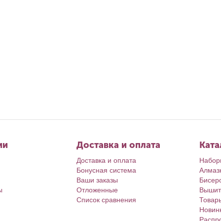
Июл 1, 2026
Авг 4, 2026
Календарь июль
Ирина Л.
Календарь Август’26
Ирина Л.
ии
Доставка и оплата
Ката
Доставка и оплата
Набор
Бонусная система
Алмаз
Ваши заказы
Бисер
ы
Отложенные
Вышит
Список сравнения
Товар
Новин
Распр