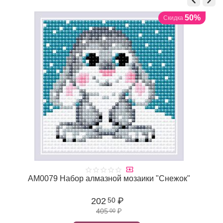
50%
Скидка
АМ0079 Набор алмазной мозаики "Снежок"
202
₽
50
405
₽
00