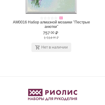
АМ0016 Набор алмазной мозаики "Пестрые
анютки"
757
₽
00
1 514
₽
00
Нет в наличии