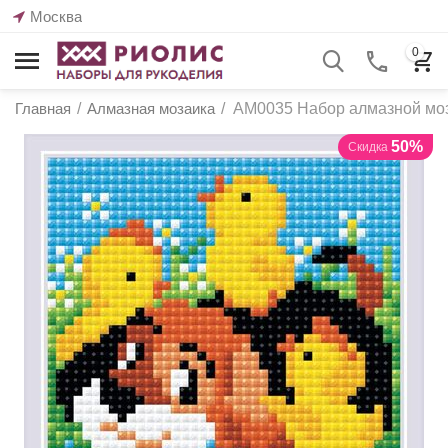
Москва
0
Главная
/
Алмазная мозаика
/
АМ0035 Набор алмазной моз
50%
Скидка