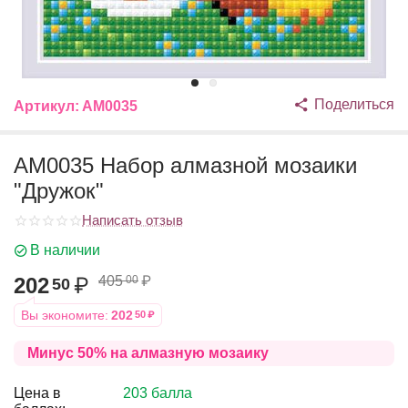
Поделиться
Артикул:
АМ0035
АМ0035 Набор алмазной мозаики
"Дружок"
Написать отзыв
В наличии
202
₽
405
₽
00
50
Вы экономите:
202
50
₽
Минус 50% на алмазную мозаику
Цена в
203 балла