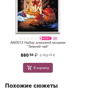
ВИДЕО
АМ0073 Набор алмазной мозаики
"Зимний чай"
880
₽
50
1 761
₽
00
В корзину
Похожие сюжеты