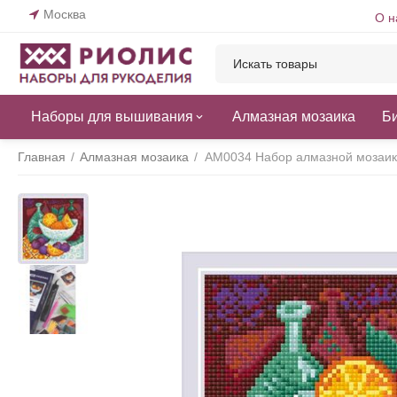
Москва
О н
Наборы для вышивания
Алмазная мозаика
Б
Главная
/
Алмазная мозаика
/
АМ0034 Набор алмазной мозаик