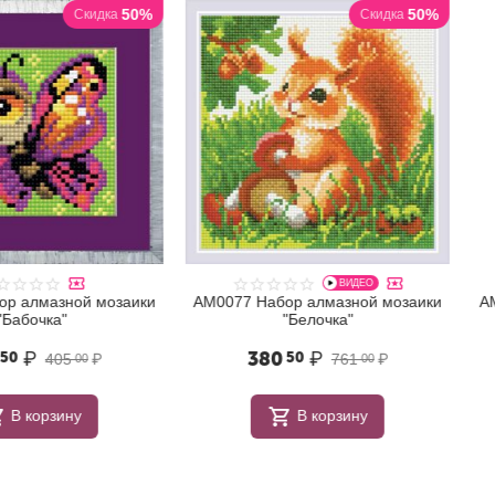
50%
50%
Скидка
Скидка
ВИДЕО
ной мозаики
АМ0077 Набор алмазной мозаики
АМ0083 На
"Белочка"
380
₽
43
50
5
₽
761
₽
00
00
ну
В корзину