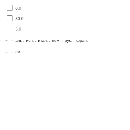
8.0
30.0
5.0
анг.
,
исп.
,
итал.
,
нем.
,
рус.
,
фран.
см