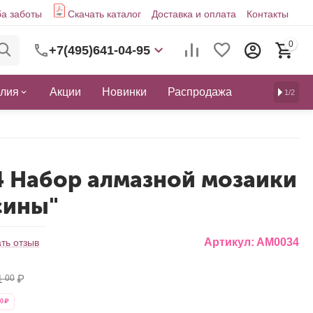
а заботы
Скачать каталог
Доставка и оплата
Контакты
0
+7(495)641-04-95
елия
Акции
Новинки
Распродажа
1/2
 Набор алмазной мозаики
сины"
Артикул:
АМ0034
ть отзыв
1
₽
00
0
₽