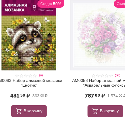
50%
50%
Скидка
Скидка
бор алмазной мозаики
АМ0053 Набор алмазной мозаики
"Енотик"
"Акварельные флоксы"
1
₽
787
₽
50
00
863
₽
1 574
₽
00
00
В корзину
В корзину