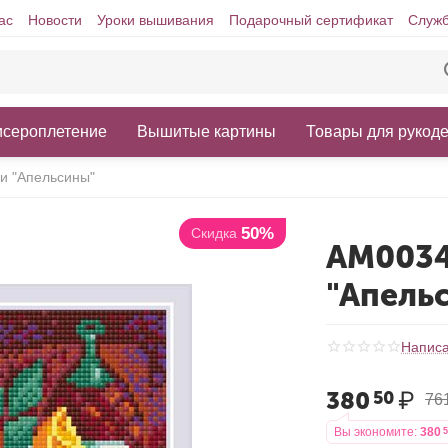
ас
Новости
Уроки вышивания
Подарочный сертификат
Служб
исероплетение
Вышитые картины
Товары для рукод
и "Апельсины"
50%
Скидка
АМ0034
"Апель
Написа
380
₽
50
76
Вы экономите:
380
5