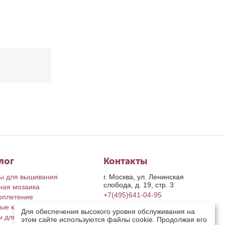
лог
Контакты
ы для вышивания
г. Москва, ул. Ленинская
слобода, д. 19, стр. 3
ная мозаика
+7(495)641-04-95
оплетение
ые картины
пн-пт: с 9-00 до 17-00
Для обеспечения высокого уровня обслуживания на
сб, вс: выходные дни
ы для рукоделия
этом сайте используются файлы cookie. Продолжая его