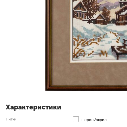
Характеристики
Нитки
шерсть/акрил