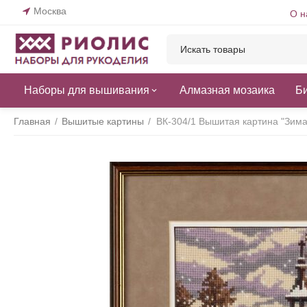
Москва
О н
Наборы для вышивания
Алмазная мозаика
Б
Главная
/
Вышитые картины
/
ВК-304/1 Вышитая картина "Зима