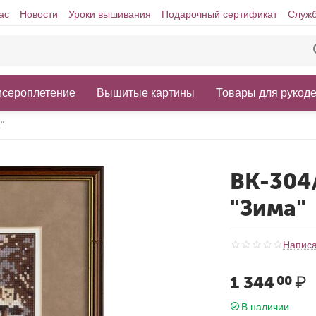
ас
Новости
Уроки вышивания
Подарочный сертификат
Служб
исероплетение
Вышитые картины
Товары для рукод
"
ВК-304
"Зима"
Написа
1 344
₽
00
В наличии