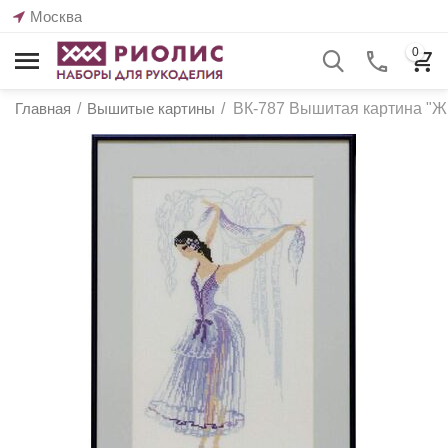
Москва
0
Главная
/
Вышитые картины
/
ВК-787 Вышитая картина "Ж