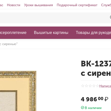
ас
Новости
Уроки вышивания
Подарочный сертификат
Служб
исероплетение
Вышитые картины
Товары для рукод
с сиренью"
ВК-123
с сире
Написа
4 986
₽
00
В наличии