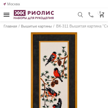
Москва
0
Главная
/
Вышитые картины
/
ВК-311 Вышитая картина "С