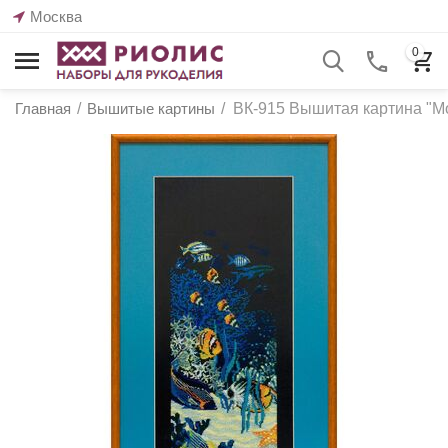
Москва
0
Главная
/
Вышитые картины
/
ВК-915 Вышитая картина "М