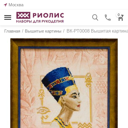
Москва
0
Главная
/
Вышитые картины
/
ВК-РТ0008 Вышитая картина