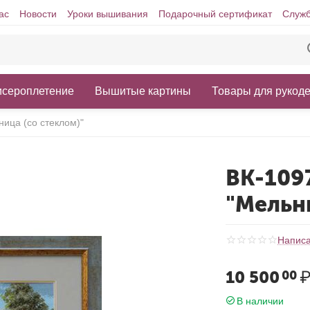
ас
Новости
Уроки вышивания
Подарочный сертификат
Служб
исероплетение
Вышитые картины
Товары для рукод
ица (со стеклом)"
ВК-109
"Мельн
Написа
10 500
00
В наличии