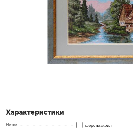
Характеристики
Нитки
шерсть/акрил