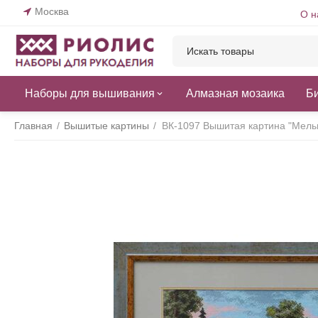
Москва
О н
Наборы для вышивания
Алмазная мозаика
Б
Главная
/
Вышитые картины
/
ВК-1097 Вышитая картина "Мельн