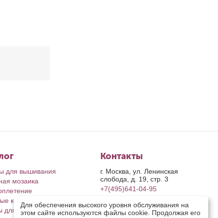
лог
Контакты
ы для вышивания
г. Москва, ул. Ленинская
слобода, д. 19, стр. 3
ная мозаика
+7(495)641-04-95
оплетение
ые картины
пн-пт: с 9-00 до 17-00
Для обеспечения высокого уровня обслуживания на
сб, вс: выходные дни
ы для рукоделия
этом сайте используются файлы cookie. Продолжая его