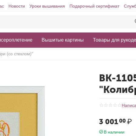
ас
Новости
Уроки вышивания
Подарочный сертификат
Служб
исероплетение
Вышитые картины
Товары для рукод
ри (со стеклом)"
ВК-110
"Колибр
Написа
3 001
₽
00
В наличии