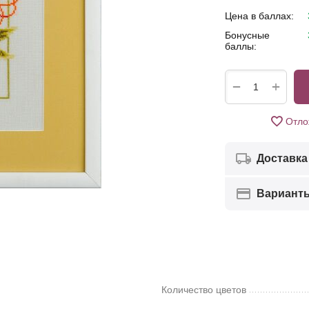
Цена в баллах:
Бонусные
баллы:
+
−
Отло
Доставка
Вариант
Количество цветов