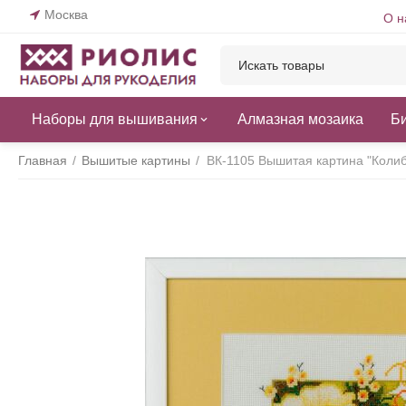
Москва
О н
Наборы для вышивания
Алмазная мозаика
Б
Главная
/
Вышитые картины
/
ВК-1105 Вышитая картина "Колиб