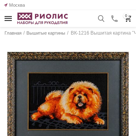
Москва
0
Главная
/
Вышитые картины
/
ВК-1216 Вышитая картина "Ч