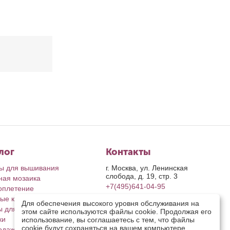
лог
Контакты
ы для вышивания
г. Москва, ул. Ленинская
слобода, д. 19, стр. 3
ная мозаика
+7(495)641-04-95
оплетение
ые картины
пн-пт: с 9-00 до 17-00
Для обеспечения высокого уровня обслуживания на
сб, вс: выходные дни
ы для рукоделия
этом сайте используются файлы cookie. Продолжая его
retail@riolis.ru
ки
использование, вы соглашаетесь с тем, что файлы
Посмотреть на карте
cookie будут сохраняться на вашем компьютере.
одажа