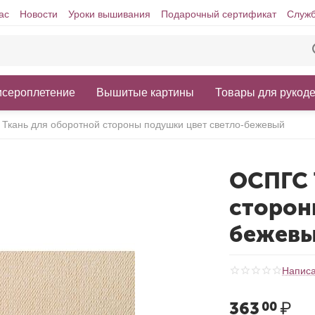
ас
Новости
Уроки вышивания
Подарочный сертификат
Служб
исероплетение
Вышитые картины
Товары для рукод
Ткань для оборотной стороны подушки цвет светло-бежевый
ОСПГС 
сторон
бежев
Написа
363
₽
00