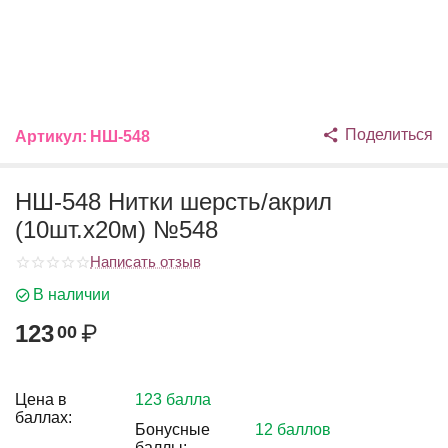
Поделиться
Артикул:
НШ-548
НШ-548 Нитки шерсть/акрил
(10шт.х20м) №548
Написать отзыв
В наличии
123
₽
00
Цена в
123 балла
баллах:
Бонусные
12 баллов
баллы: