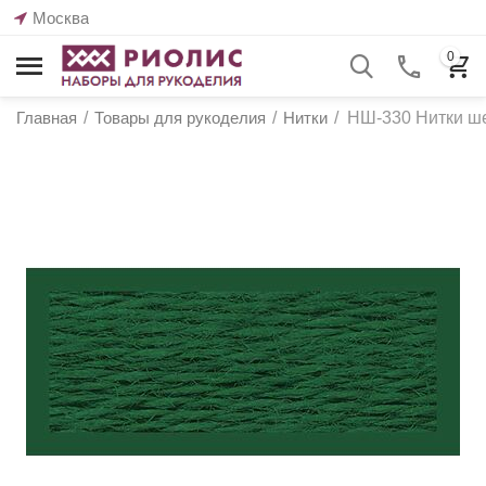
Москва
0
Главная
/
Товары для рукоделия
/
Нитки
/
НШ-330 Нитки ше