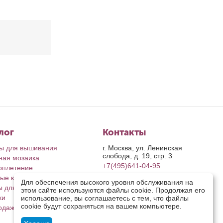
лог
Контакты
ы для вышивания
г. Москва, ул. Ленинская
слобода, д. 19, стр. 3
ная мозаика
+7(495)641-04-95
оплетение
ые картины
пн-пт: с 9-00 до 17-00
Для обеспечения высокого уровня обслуживания на
сб, вс: выходные дни
ы для рукоделия
этом сайте используются файлы cookie. Продолжая его
retail@riolis.ru
ки
использование, вы соглашаетесь с тем, что файлы
Посмотреть на карте
cookie будут сохраняться на вашем компьютере.
одажа