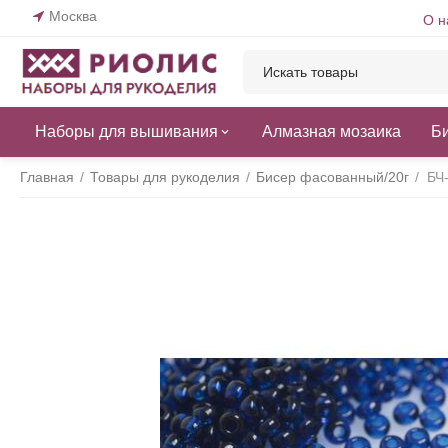
Москва
О н
Наборы для вышивания
Алмазная мозаика
Б
Главная
/
Товары для рукоделия
/
Бисер фасованный/20г
/
БЧ-